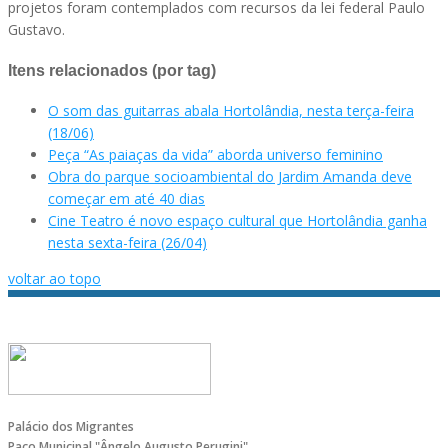
projetos foram contemplados com recursos da lei federal Paulo
Gustavo.
Itens relacionados (por tag)
O som das guitarras abala Hortolândia, nesta terça-feira
(18/06)
Peça “As paiaças da vida” aborda universo feminino
Obra do parque socioambiental do Jardim Amanda deve
começar em até 40 dias
Cine Teatro é novo espaço cultural que Hortolândia ganha
nesta sexta-feira (26/04)
voltar ao topo
Palácio dos Migrantes
Paço Municipal "Ângelo Augusto Perugini"