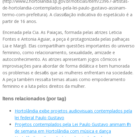
(http://www2.hortolandia.sp.gov.br/noticias/item/23967-artistas-
de-hortolandia-contemplados-pela-lei-paulo-gustavo-assinam-
termo-com-prefeitura). A classificação indicativa do espetáculo é a
partir de 16 anos.
Encenada pela Cia. As Paiaças, formada pelas atrizes Leticia
Fontes e Antonia Aguiar, a peça é protagonizada pelas palhaças
Lia e Margô. Elas compartilham questões importantes do universo
feminino, como relacionamento, sexualidade, amizade e
autoconhecimento. As atrizes apresentam jogos cômicos e
improvisações para abordar de forma didática e bem humorada
os problemas e desafios que as mulheres enfrentam na sociedade.
A peça também ressalta temas atuais como empoderamento
feminino e a luta pelos direitos da mulher.
Itens relacionados (por tag)
Hortolândia exibe projetos audiovisuais contemplados pela
lei federal Paulo Gustavo
Projetos contemplados pela Lei Paulo Gustavo animam fim
de semana em Hortolândia com música e dança