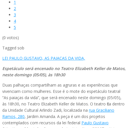
1
2
3
4
5
(0 votos)
Tagged sob
LEI PAULO GUSTAVO,
AS PAIACAS DA VIDA,
Espetáculo será encenado no Teatro Elizabeth Keller de Matos,
neste domingo (05/05), às 18h30
Duas palhaças compartilham as agruras e as experiências que
vivenciam como mulheres. Esse é o mote do espetáculo teatral
“As paiaças da vida”, que será encenado neste domingo (05/05),
às 18h30, no Teatro Elizabeth Keller de Matos. O teatro fica dentro
da Unidade Cultural Arlindo Zadi, localizada na
rua Graciliano
Ramos, 280
, Jardim Amanda. A peça é um dos projetos
contemplados com recursos da lei federal
Paulo Gustavo