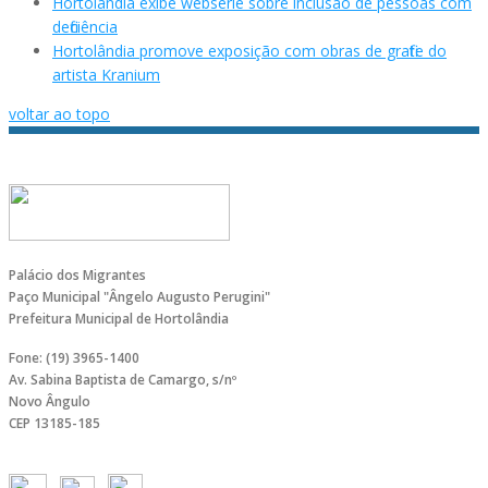
Hortolândia exibe websérie sobre inclusão de pessoas com
deficiência
Hortolândia promove exposição com obras de grafite do
artista Kranium
voltar ao topo
Palácio dos Migrantes
Paço Municipal "Ângelo Augusto Perugini"
Prefeitura Municipal de Hortolândia
Fone: (19) 3965-1400
Av. Sabina Baptista de Camargo, s/nº
Novo Ângulo
CEP 13185-185