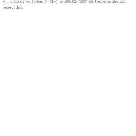
Município de Hortolândia - CNPJ: 67.995.027/0001-32 Todos os direitos
reservados.