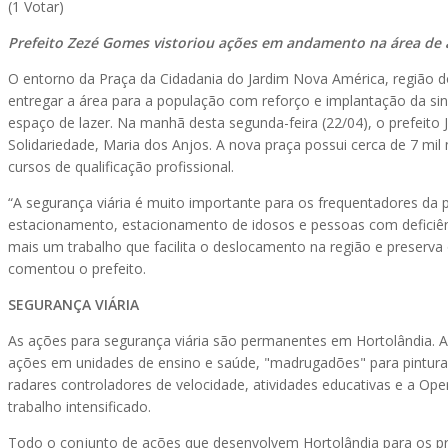
(1 Votar)
Prefeito Zezé Gomes vistoriou ações em andamento na área d
O entorno da Praça da Cidadania do Jardim Nova América, região do
entregar a área para a população com reforço e implantação da si
espaço de lazer. Na manhã desta segunda-feira (22/04), o prefei
Solidariedade, Maria dos Anjos. A nova praça possui cerca de 7 mi
cursos de qualificação profissional.
“A segurança viária é muito importante para os frequentadores da
estacionamento, estacionamento de idosos e pessoas com deficiênci
mais um trabalho que facilita o deslocamento na região e preserva o
comentou o prefeito.
SEGURANÇA VIÁRIA
As ações para segurança viária são permanentes em Hortolândia. A
ações em unidades de ensino e saúde, "madrugadões" para pintura 
radares controladores de velocidade, atividades educativas e a 
trabalho intensificado.
Todo o conjunto de ações que desenvolvem Hortolândia para os pr