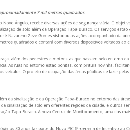
e aproximadamente 7 mil metros quadrados
 Novo Ângulo, recebe diversas ações de segurança viária. O objetivo
nalização de solo além da Operação Tapa-Buraco. Os serviços estão 
to José Nazareno Zezé Gomes vistoriou as ações acompanhado da prim
l metros quadrados e contará com diversos dispositivos voltados ao e
 praça, além dos pedestres e motoristas que passam pelo entorno da
a. As ruas no entorno estão bonitas, com pintura novinha, facilita
s veículos. O projeto de ocupação das áreas públicas de lazer pelas 
lém da sinalização e da Operação Tapa-Buraco no entorno das áreas
da sinalização de solo em diferentes regiões da cidade, e outros se
Operação Tapa-Buraco. A nova Central de Monitoramento, uma das m
óximos 30 anos faz parte do Novo PIC (Programa de Incentivo ao C