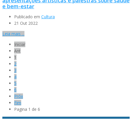
apresentações artísticas e palestras sobre saúde
e bem-estar
Publicado em
Cultura
21 Out 2022
Leia mais ...
Iniciar
Ant
1
2
3
4
5
6
Próx
Fim
Pagina 1 de 6