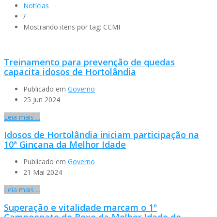
Notícias
/
Mostrando itens por tag: CCMI
Treinamento para prevenção de quedas
capacita idosos de Hortolândia
Publicado em
Governo
25 Jun 2024
Leia mais ...
Idosos de Hortolândia iniciam participação na
10ª Gincana da Melhor Idade
Publicado em
Governo
21 Mai 2024
Leia mais ...
Superação e vitalidade marcam o 1º
Campeonato de Boxe da Melhor Idade de