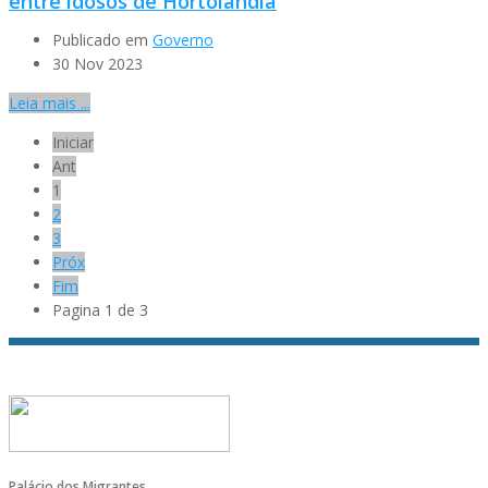
entre idosos de Hortolândia
Publicado em
Governo
30 Nov 2023
Leia mais ...
Iniciar
Ant
1
2
3
Próx
Fim
Pagina 1 de 3
Palácio dos Migrantes