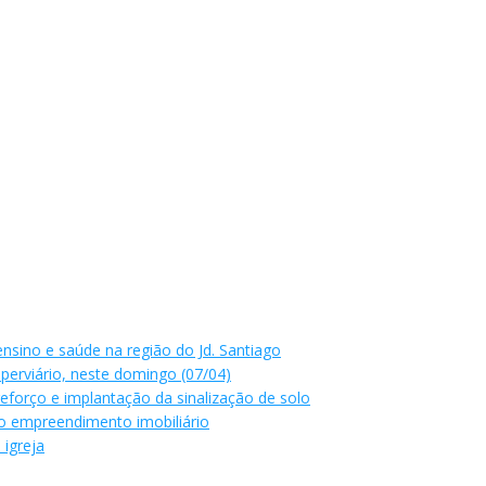
ensino e saúde na região do Jd. Santiago
perviário, neste domingo (07/04)
forço e implantação da sinalização de solo
o empreendimento imobiliário
 igreja