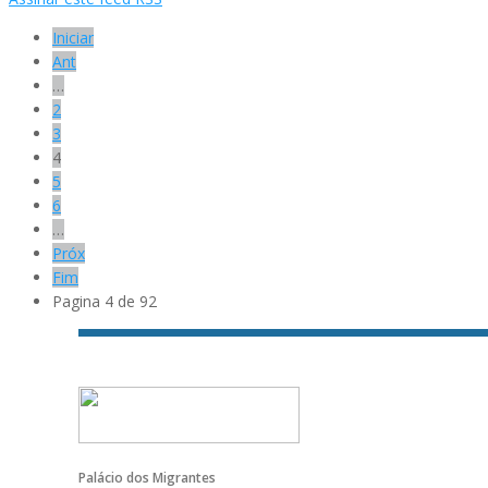
Iniciar
Ant
…
2
3
4
5
6
…
Próx
Fim
Pagina 4 de 92
Palácio dos Migrantes