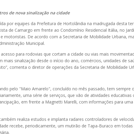
tros de nova sinalização na cidade
da por equipes da Prefeitura de Hortolândia na madrugada desta terç
ista de Camargo em frente ao Condomínio Residencial Itália, no Jar
es e motoristas. De acordo com a Secretaria de Mobilidade Urbana, m
Administração Municipal.
de acesso para rodovias que cortam a cidade ou vias mais moviment
m mais sinalização desde o início do ano, comércios, unidades de saú
sito”, comenta o diretor de operações da Secretaria de Mobilidade U
sando pelo "Maio Amarelo", concluído no mês passado, tem sempre o 
 diariamente, uma série de serviços, que vão de atividades educativas
 Emancipação, em frente a Magnetti Marelli, com informações para uma
 também realiza estudos e implanta radares controladores de velocid
idade recebe, periodicamente, um mutirão de Tapa-Buraco em todas a
iária.