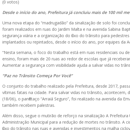
(0 votos)
Desde o início do ano, Prefeitura já concluiu mais de 100 mil me
Uma nova etapa do “madrugadão” da sinalização de solo foi concluí
foram realizados em ruas do Jardim Malta e na avenida Sabina Bapt
segurança viária e a organização do fluxo do trânsito para pedestr
implantados ou repintados, desde o início do ano, por equipes da 
“Nesta semana, o foco do trabalho está em ruas residenciais ou 
ensino, foram mais de 20 ruas ao redor de escolas que já recebera
Aumentar a segurança com visibilidade ajuda a salvar vidas no trân
“Paz no Trânsito Começa Por Você”
O conjunto do trabalho realizado pela Prefeitura, desde 2017, pas
vítimas fatais na cidade. Para salvar vidas no trânsito, acontecem,
(18/06), o panfletaço “Arraiá Seguro”, foi realizado na avenida da
também recebem palestras.
Além disso, segue o mutirão de reforço na sinalização A Prefeitura
Administração Municipal para a redução de mortes no trânsito. A c
fluxo do trânsito nas ruas e avenidas e investimentos na malha ciclov