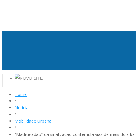
Home
/
Notícias
/
Mobilidade Urbana
/
“Madrugadão” da sinalização contempla vias de mais dois bai